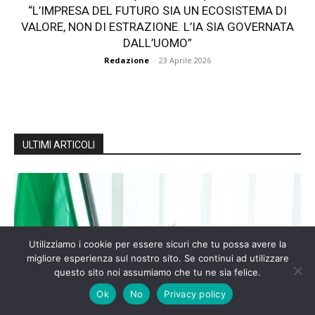
“L’IMPRESA DEL FUTURO SIA UN ECOSISTEMA DI
VALORE, NON DI ESTRAZIONE. L’IA SIA GOVERNATA
DALL’UOMO”
Redazione
-
23 Aprile 2026
ULTIMI ARTICOLI
Utilizziamo i cookie per essere sicuri che tu possa avere la
migliore esperienza sul nostro sito. Se continui ad utilizzare
questo sito noi assumiamo che tu ne sia felice.
Ok
No
Privacy policy
Eventi