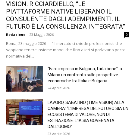
VISION: RICCIARDIELLO, “LE
PIATTAFORME NATIVE LIBERANO IL
CONSULENTE DAGLI ADEMPIMENTI. IL
FUTURO È LA CONSULENZA INTEGRATA”
Redazione
-
23 Maggio 2026
0
Roma, 23 maggio 2026 — "Il mercato ci chiede professionisti che
sappiano tenere insieme mondi che fino a ieri si parlavano poco:
normativa del...
“Fare impresa in Bulgaria, farla bene”: a
Milano un confronto sulle prospettive
economiche tra Italia e Bulgaria
24 Aprile 2026
LAVORO, SABATINO (TIME VISION) ALLA
CAMERA: “L’IMPRESA DEL FUTURO SIA UN
ECOSISTEMA DI VALORE, NON DI
ESTRAZIONE. L’IA SIA GOVERNATA
DALL’UOMO”
23 Aprile 2026