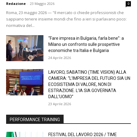
Redazione
-
23 Maggio 2026
0
Roma, 23 maggio 2026 — "Il mercato ci chiede professionisti che
sappiano tenere insieme mondi che fino a ieri si parlavano poco:
normativa del...
“Fare impresa in Bulgaria, farla bene”: a
Milano un confronto sulle prospettive
economiche tra Italia e Bulgaria
24 Aprile 2026
LAVORO, SABATINO (TIME VISION) ALLA
CAMERA: “L’IMPRESA DEL FUTURO SIA UN
ECOSISTEMA DI VALORE, NON DI
ESTRAZIONE. L’IA SIA GOVERNATA
DALL’UOMO”
23 Aprile 2026
PERFORMANCE TRAINING
FESTIVAL DEL LAVORO 2026 / TIME