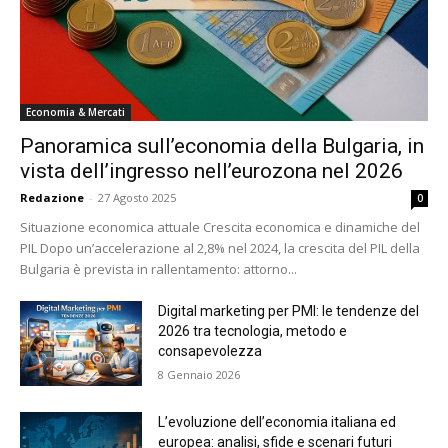
Economia & Mercati
Panoramica sull’economia della Bulgaria, in
vista dell’ingresso nell’eurozona nel 2026
Redazione
-
27 Agosto 2025
0
Situazione economica attuale Crescita economica e dinamiche del
PIL Dopo un’accelerazione al 2,8% nel 2024, la crescita del PIL della
Bulgaria è prevista in rallentamento: attorno...
Digital marketing per PMI: le tendenze del
2026 tra tecnologia, metodo e
consapevolezza
8 Gennaio 2026
L’evoluzione dell’economia italiana ed
europea: analisi, sfide e scenari futuri