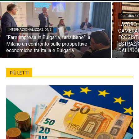
CULTURA E 
LAVORO, 
INTERNAZIONALIZZAZIONE
CAMERA:
“Fare impresa in Bulgaria, farla bene”: a
ECOSIST
Milano un confronto sulle prospettive
ESTRAZIO
economiche tra Italia e Bulgaria
DALL’UO
PIÙ LETTI