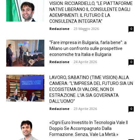
VISION: RICCIARDIELLO, “LE PIATTAFORME
NATIVE LIBERANO IL CONSULENTE DAGLI
ADEMPIMENTI. IL FUTURO È LA
CONSULENZA INTEGRATA”
Redazione
-
23 Maggio 2026
0
“Fare impresa in Bulgaria, farla bene”: a
Milano un confronto sulle prospettive
economiche tra Italia e Bulgaria
Redazione
-
24 Aprile 2026
0
LAVORO, SABATINO (TIME VISION) ALLA
CAMERA: “L’IMPRESA DEL FUTURO SIA UN
ECOSISTEMA DI VALORE, NON DI
ESTRAZIONE. L’IA SIA GOVERNATA
DALL’UOMO”
Redazione
-
23 Aprile 2026
0
«Ogni Euro Investito In Tecnologia Vale Il
Doppio Se Accompagnato Dalla
Formazione. Senza, Vale La Metà.»