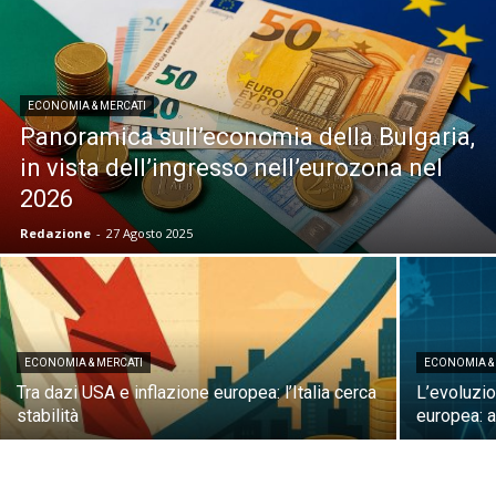
ECONOMIA & MERCATI
Panoramica sull’economia della Bulgaria,
in vista dell’ingresso nell’eurozona nel
2026
Redazione
-
27 Agosto 2025
ECONOMIA & MERCATI
ECONOMIA &
Tra dazi USA e inflazione europea: l’Italia cerca
L’evoluzio
stabilità
europea: an